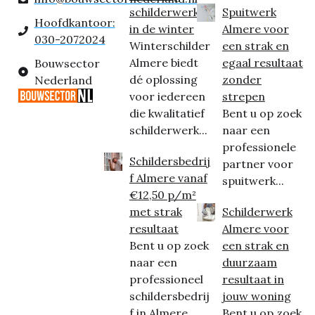
schilderwerk
Spuitwerk
Hoofdkantoor:
in de winter
Almere voor
030-2072024
Winterschilder
een strak en
Almere biedt
egaal resultaat
Bouwsector
dé oplossing
zonder
Nederland
voor iedereen
strepen
die kwalitatief
Bent u op zoek
schilderwerk...
naar een
professionele
Schildersbedrij
partner voor
f Almere vanaf
spuitwerk...
€12,50 p/m²
met strak
Schilderwerk
resultaat
Almere voor
Bent u op zoek
een strak en
naar een
duurzaam
professioneel
resultaat in
schildersbedrij
jouw woning
f in Almere...
Bent u op zoek