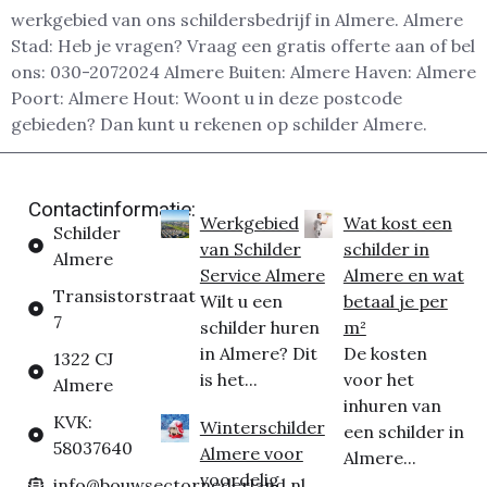
werkgebied van ons schildersbedrijf in Almere. Almere
Stad: Heb je vragen? Vraag een gratis offerte aan of bel
ons: 030-2072024 Almere Buiten: Almere Haven: Almere
Poort: Almere Hout: Woont u in deze postcode
gebieden? Dan kunt u rekenen op schilder Almere.
Contactinformatie:
Werkgebied
Wat kost een
Schilder
van Schilder
schilder in
Almere
Service Almere
Almere en wat
Transistorstraat
Wilt u een
betaal je per
7
schilder huren
m²
in Almere? Dit
De kosten
1322 CJ
is het...
voor het
Almere
inhuren van
KVK:
Winterschilder
een schilder in
58037640
Almere voor
Almere...
voordelig
info@bouwsectornederland.nl