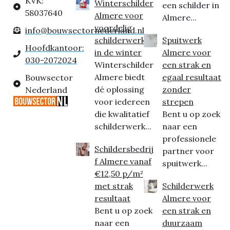
KVK:
Winterschilder
een schilder in
58037640
Almere voor
Almere...
voordelig
info@bouwsectornederland.nl
schilderwerk
Spuitwerk
Hoofdkantoor:
in de winter
Almere voor
030-2072024
Winterschilder
een strak en
Almere biedt
egaal resultaat
Bouwsector
dé oplossing
zonder
Nederland
voor iedereen
strepen
die kwalitatief
Bent u op zoek
schilderwerk...
naar een
professionele
Schildersbedrij
partner voor
f Almere vanaf
spuitwerk...
€12,50 p/m²
met strak
Schilderwerk
resultaat
Almere voor
Bent u op zoek
een strak en
naar een
duurzaam