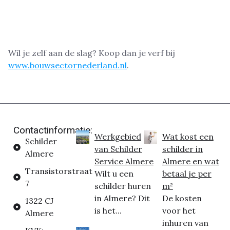
Wil je zelf aan de slag? Koop dan je verf bij
www.bouwsectornederland.nl
.
Contactinformatie:
Werkgebied
Wat kost een
Schilder
van Schilder
schilder in
Almere
Service Almere
Almere en wat
Transistorstraat
Wilt u een
betaal je per
7
schilder huren
m²
in Almere? Dit
De kosten
1322 CJ
is het...
voor het
Almere
inhuren van