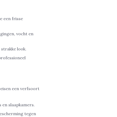
te een frisse
gingen, vocht en
strakke look.
professioneel
reisen een verfsoort
s en slaapkamers.
bescherming tegen