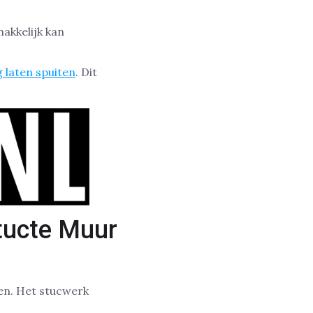
akkelijk kan
 laten spuiten
. Dit
tucte Muur
ven. Het stucwerk