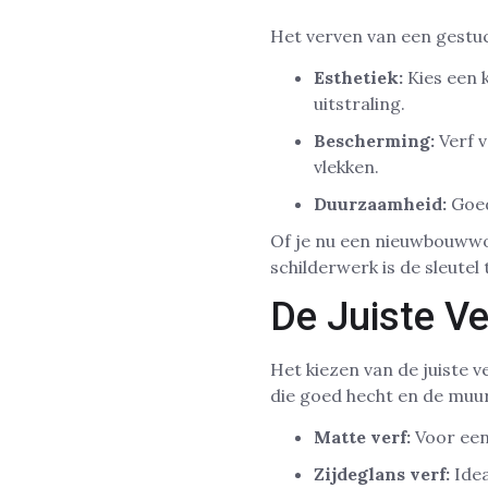
Het verven van een gestuc
Esthetiek:
Kies een k
uitstraling.
Bescherming:
Verf v
vlekken.
Duurzaamheid:
Goed
Of je nu een nieuwbouwwo
schilderwerk is de sleutel
De Juiste V
Het kiezen van de juiste v
die goed hecht en de muu
Matte verf:
Voor een
Zijdeglans verf:
Idea