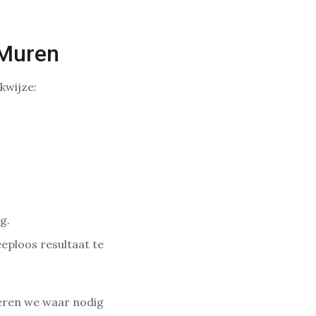
 Muren
kwijze:
g.
eploos resultaat te
eren we waar nodig