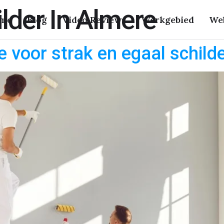
lder In Almere
me
Blog
Video Reviews
Werkgebied
We
 voor strak en egaal schild