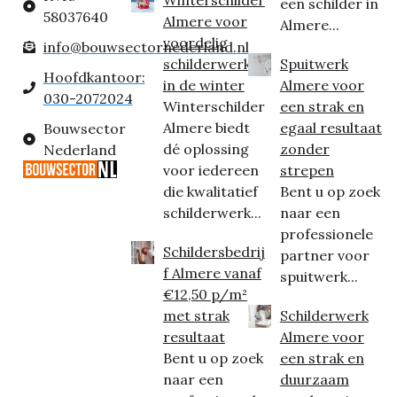
een schilder in
58037640
Almere voor
Almere...
voordelig
info@bouwsectornederland.nl
schilderwerk
Spuitwerk
Hoofdkantoor:
in de winter
Almere voor
030-2072024
Winterschilder
een strak en
Almere biedt
egaal resultaat
Bouwsector
dé oplossing
zonder
Nederland
voor iedereen
strepen
die kwalitatief
Bent u op zoek
schilderwerk...
naar een
professionele
Schildersbedrij
partner voor
f Almere vanaf
spuitwerk...
€12,50 p/m²
met strak
Schilderwerk
resultaat
Almere voor
Bent u op zoek
een strak en
naar een
duurzaam