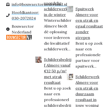
voordelig
info@bouwsectornederland.nl
schilderwerk
Spuitwerk
Hoofdkantoor:
in de winter
Almere voor
030-2072024
Winterschilder
een strak en
Almere biedt
egaal resultaat
Bouwsector
dé oplossing
zonder
Nederland
voor iedereen
strepen
die kwalitatief
Bent u op zoek
schilderwerk...
naar een
professionele
Schildersbedrij
partner voor
f Almere vanaf
spuitwerk...
€12,50 p/m²
met strak
Schilderwerk
resultaat
Almere voor
Bent u op zoek
een strak en
naar een
duurzaam
professioneel
resultaat in
schildersbedrij
jouw woning