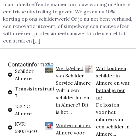
maar doeltreffende manier om jouw woning in Almere
een frisse uitstraling te geven. We geven nu 10%
korting op ons schilderwerk! Of je nu net bent verhuisd,
een renovatie uitvoert, of simpelweg een nieuwe sfeer
wilt creëren, professioneel sauswerk is de sleutel tot
een strak en […]
Contactinformatie:
Werkgebied
Wat kost een
Schilder
van Schilder
schilder in
Almere
Service Almere
Almere en wat
Transistorstraat
Wilt u een
betaal je per
7
schilder huren
m²
in Almere? Dit
De kosten
1322 CJ
is het...
voor het
Almere
inhuren van
KVK:
Winterschilder
een schilder in
58037640
Almere voor
Almere...